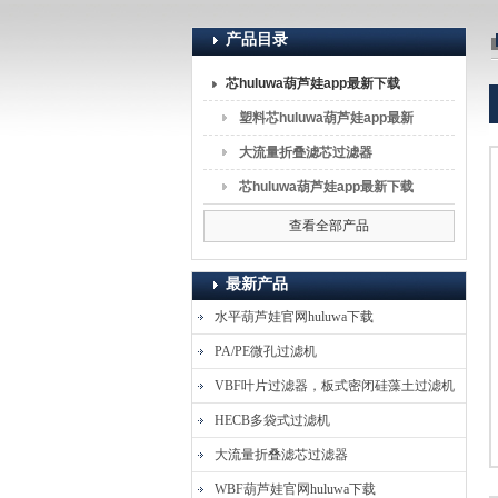
产品目录
上海葫芦娃huluwa入口流体分离技术有限公司
芯huluwa葫芦娃app最新下载
塑料芯huluwa葫芦娃app最新
下载
大流量折叠滤芯过滤器
芯huluwa葫芦娃app最新下载
滤芯
查看全部产品
最新产品
水平葫芦娃官网huluwa下载
PA/PE微孔过滤机
VBF叶片过滤器，板式密闭硅藻土过滤机
HECB多袋式过滤机
大流量折叠滤芯过滤器
WBF葫芦娃官网huluwa下载