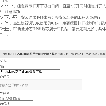
气阀。
G
、缓慢调节打开下游出口阀，直至*打开同时缓慢打开入口
2
、注意事项
A
、安装调试必须由有足够安装经验的工程人员进行。
B
、当过滤器调试或使用的时候一定要缓慢打开控制阀门否则强
C
、PP折叠滤芯/PP熔喷芯属于易耗品，需要定期更换
个月。
如果你对
PP芯huluwa葫芦娃app最新下载
感兴趣，想了解更详细的产品信息，填写
留言框
品：
的单位：
的姓名：
联系电话：