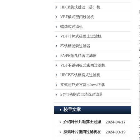
HECB袋式过滤（器）机
VBF板式密闭过滤机
蜡烛式过滤机
VBF叶片式硅藻土过滤机
不锈钢滤袋过滤器
PA/PE微孔精密过滤器
VBF不锈钢板式密闭过滤机
HECB不锈钢袋式过滤机
立式葫芦娃官网huluwa下载
SY电动刷式自清洗过滤器
较早文章
介绍叶长片硅藻土过滤
2024-04-17
机的保养与维护方法
探索叶片密闭过滤机在
2024-03-19