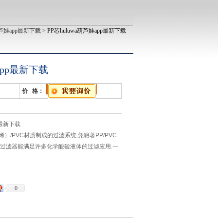
葫芦娃app最新下载
> PP芯huluwa葫芦娃app最新下载
app最新下载
价 格：
p最新下载
）/PVC材质制成的过滤系统,凭籍著PP/PVC
料过滤器能满足许多化学酸硷液体的过滤应用.一
精确；是一高品质,高效能,经济实用的优良产品.
0