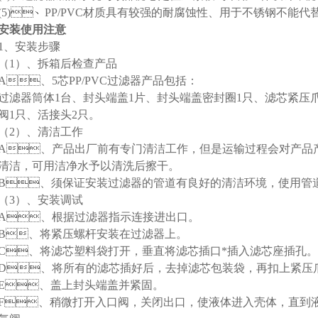
(5)
、PP/PVC材质具有较强的耐腐蚀性、用于不锈钢不能代替
安装使用注意
1
、安装步骤
（1）、拆箱后检查产品
A
、5芯PP/PVC过滤器产品包括：
过滤器筒体1台、封头端盖1片、封头端盖密封圈1只、滤芯紧
阀1只、活接头2只。
（2）、清洁工作
A
、产品出厂前有专门清洁工作，但是运输过程会对产品产生污
清洁，可用洁净水予以清洗后擦干。
B
、须保证安装过滤器的管道有良好的清洁环境，使用管道
（3）、安装调试
A
、根据过滤器指示连接进出口。
B
、将紧压螺杆安装在过滤器上。
C
、将滤芯塑料袋打开，垂直将滤芯插口*插入滤芯座插孔。
D
、将所有的滤芯插好后，去掉滤芯包装袋，再扣上紧压
E
、盖上封头端盖并紧固。
F
、稍微打开入口阀，关闭出口，使液体进入壳体，