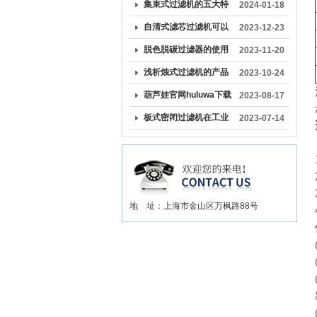
工业生产中的关键作用
集束式过滤机的五大特
2024-01-18
点解析
自清式滤芯过滤机可以
2023-12-23
有效去除过滤介质上的
脱色脱碳过滤器的使用
2023-11-20
杂质和颗粒物
与维护
浅析烛式过滤机的产品
2023-10-24
特点
葫芦娃官网huluwa下载
2023-08-17
成为液体处理领域的重
板式密闭过滤机在工业
2023-07-14
要装备之一
生产中扮演着重要角色
地 址：上海市金山区万枫路88号