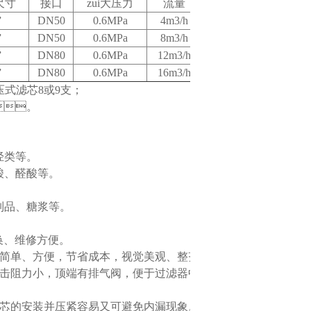
尺寸
接口
zui大压力
流量
”
DN50
0.6MPa
4m3/h
”
DN50
0.6MPa
8m3/h
”
DN80
0.6MPa
12m3/h
”
DN80
0.6MPa
16m3/h
式滤芯8或9支；
"。
类等。
、醛酸等。
品、糖浆等。
、维修方便。
单、方便，节省成本，视觉美观、整齐。
冲击阻力小，顶端有排气阀，便于过滤器中空气排
滤芯的安装并压紧容易又可避免内漏现象。