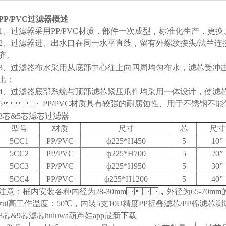
PP/PVC
过滤器概述
1
、过滤器采用PP/PVC材质，部件一次成型，标准化生产，更换
2
、过滤器进、出水口在同一水平直线，留有外螺纹接头/法兰连接，安
齐。
3
、过滤器布水采用从底部中心往上向四周均匀布水，滤芯受冲
出；
4
、过滤器底部系统与顶部滤芯紧压爪件均采用一体设计，使
5
、PP/PVC材质具有较强的耐腐蚀性、用于不锈钢不能代
3
芯&5芯滤芯过滤器
型号
材质
尺寸
芯
尺寸
5CC1
PP/PVC
ф225*H450
5
10
”
5CC2
PP/PVC
ф225*H700
5
20
”
5CC3
PP/PVC
ф225*H950
5
30
”
5CC4
PP/PVC
ф225*H1200
5
40
”
注意：桶内安装各种内径为28-30mm，外径为65-70mm的
zui高工作温度：50℃，内装5支10U精度PP折叠滤芯/PP棉滤芯测
8
芯&9芯滤芯huluwa葫芦娃app最新下载