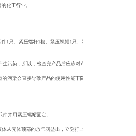
的化工行业。
压爪件1只、紧压螺杆1根、紧压螺帽1只、端盖排气
染，所以，检查完产品后应该对产品予以
的污染会直接导致产品的使用性能下降。
爪件并用紧压螺帽固定。
直到液体从壳体顶部的放气阀益出，立刻拧上端盖排