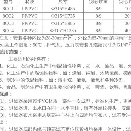
型号
材质
尺寸
滤芯数量
滤芯
8CC1
PP/PVC
Ф315*H485
8/9
10
8CC2
PP/PVC
Ф315*H735
8/9
20
8CC3
PP/PVC
Ф315*H985
8/9
30
8CC4
PP/PVC
Ф315*H1235
8/9
40
注意：安装各种内径为28-30mm，外径为65-70mm的两端平压
zui高工作温度：50℃，排气孔、压力表安装孔螺纹尺寸为G1/4
适用范围：
主要适用的物料有：
1
、化工、石油化工生产中弱腐蚀性物料，如：水、油品、氨、烃
2
、化工生产中的腐蚀性物料，如：烧碱、纯碱、浓稀硫酸、碳酸
3
、制冷中的低温物料，如：液甲烷、液氨、液氧和各种冷剂。
4
、食品、制药生产中有卫生要求的物料，如：啤酒、饮料、乳制
优点：
(1)
、过滤器采用PP/PVC材质，部件一次成型，标准化生产，更换
(2)
、过滤器进、出水口在同一水平直线，留有外螺纹接头，安装简
(3)
、过滤器布水采用从底部中心往上向四周均匀布水，滤芯受
出；
(4)
、过滤器底部系统与顶部滤芯定位压紧板均采用一体设计，