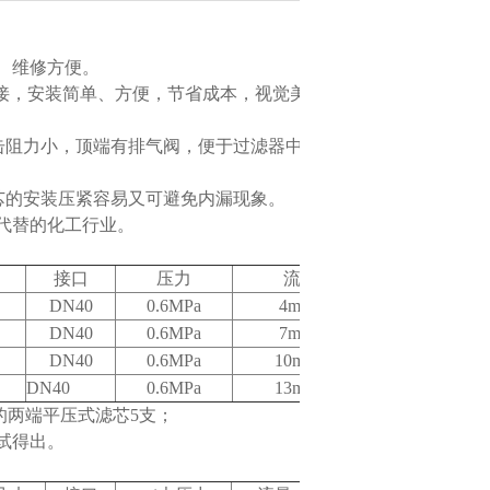
、维修方便。
装简单、方便，节省成本，视觉美观、整
击阻力小，顶端有排气阀，便于过滤器中空气排
滤芯的安装压紧容易又可避免内漏现象。
替的化工行业。
接口
压力
流量
DN40
0.6MPa
4m3/h
DN40
0.6MPa
7m3/h
DN40
0.6MPa
10m3/h
DN40
0.6MPa
13m3/h
两端平压式滤芯5支；
试得出。