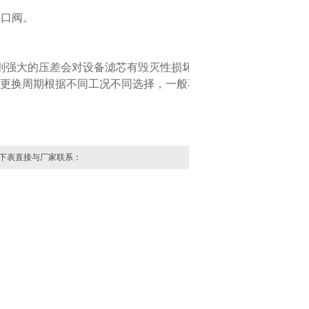
阀。
大的压差会对设备滤芯有毁灭性损坏。
，具体更换周期根据不同工况不同选择，一般不超过6
下表直接与厂家联系：