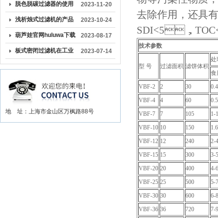
有效去除过滤介质上的
脱色脱碳过滤器的使用
2023-11-20
去除作用，还
杂质和颗粒物
与维护
浅析烛式过滤机的产品
2023-10-24
SDI<5，TOC
特点
葫芦娃官网huluwa下载
2023-08-17
技术参数
成为液体处理领域的重
板式密闭过滤机在工业
2023-07-14
处理
要装备之一
生产中扮演着重要角色
型 号
过滤面积
滤饼体积
食
VBF-2
2
30
0.4
VBF-4
4
60
0.5
地 址：上海市金山区万枫路88号
VBF-7
7
105
1-1
VBF-10
10
150
1.6
VBF-12
12
240
2-
VBF-15
15
300
3-
VBF-20
20
400
4-
VBF-25
25
500
5-
VBF-30
30
600
6-
VBF-36
36
720
7-