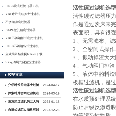
HECB袋式过滤（器）机
活性碳过滤机选
VBF叶片式硅藻土过滤机
活性碳过滤器压力
不锈钢滤袋过滤器
作是通过炭床来完
PA/PE微孔精密过滤器
表面积，具有
VBF不锈钢板式密闭过滤机
1 、无需滤布
HECB不锈钢袋式过滤机
2 、全密闭式操作
立式葫芦娃官网huluwa下载
3 、振动掉渣
SY电动刷式自清洗过滤器
4 、气动阀门排
5 、液体
较早文章
板框过滤机，是过
介绍叶长片硅藻土过滤
2024-04-17
活性碳过滤机选
机的保养与维护方法
探索叶片密闭过滤机在
2024-03-19
在水质预处理系统中
工业生产中的关键作用
集束式过滤机的五大特
2024-01-18
防止后级反渗透膜受
点解析
自清式滤芯过滤机可以
2023-12-23
物等污染性物质