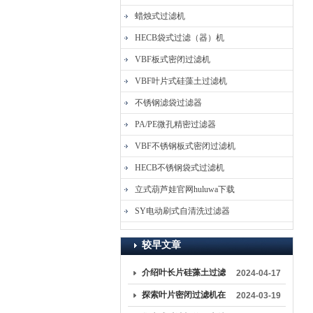
蜡烛式过滤机
HECB袋式过滤（器）机
VBF板式密闭过滤机
VBF叶片式硅藻土过滤机
不锈钢滤袋过滤器
PA/PE微孔精密过滤器
VBF不锈钢板式密闭过滤机
HECB不锈钢袋式过滤机
立式葫芦娃官网huluwa下载
SY电动刷式自清洗过滤器
较早文章
介绍叶长片硅藻土过滤
2024-04-17
机的保养与维护方法
探索叶片密闭过滤机在
2024-03-19