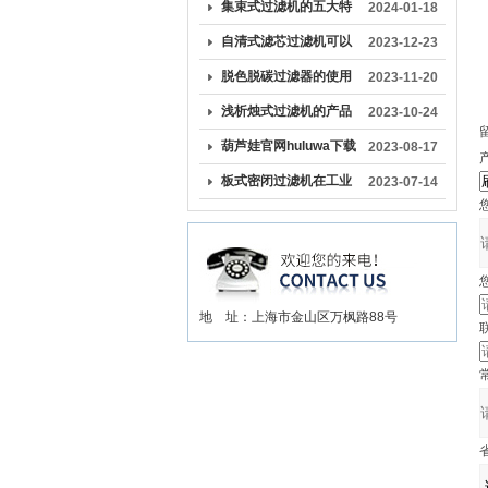
工业生产中的关键作用
集束式过滤机的五大特
2024-01-18
点解析
自清式滤芯过滤机可以
2023-12-23
有效去除过滤介质上的
脱色脱碳过滤器的使用
2023-11-20
杂质和颗粒物
与维护
浅析烛式过滤机的产品
2023-10-24
特点
葫芦娃官网huluwa下载
2023-08-17
产
成为液体处理领域的重
板式密闭过滤机在工业
2023-07-14
您
要装备之一
生产中扮演着重要角色
您
地 址：上海市金山区万枫路88号
常
省