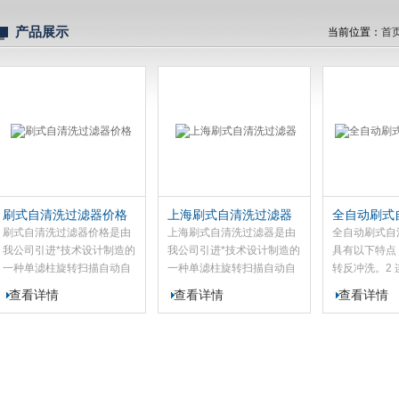
产品展示
当前位置：
首
刷式自清洗过滤器价格
上海刷式自清洗过滤器
全自动刷式
器
刷式自清洗过滤器价格是由
上海刷式自清洗过滤器是由
全自动刷式自
我公司引进*技术设计制造的
我公司引进*技术设计制造的
具有以下特点
一种单滤柱旋转扫描自动自
一种单滤柱旋转扫描自动自
转反冲洗。2
清洗排污过滤器，能有效可
清洗排污过滤器，能有效可
靠过滤 4 高效
查看详情
查看详情
查看详情
靠的滤除工业循环水及其它
靠的滤除工业循环水及其它
安全稳定 6 
液体中的机械杂质。它具有
液体中的机械杂质。它具有
以下特点：$n1。自动
以下特点：1。自动旋转反
旋转反冲洗。2 连续供液 3
冲洗。2 连续供液 3 可靠过
可靠过滤 4 高效低能耗 5 运
滤 4 高效低能耗 5 运行安全
行安全稳定 6 反冲洗效果好
稳定 6 反冲洗效果好