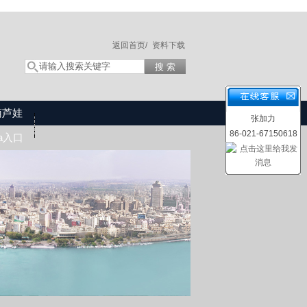
返回首页/
资料下载
葫芦娃
张加力
86-021-67150618
wa入口