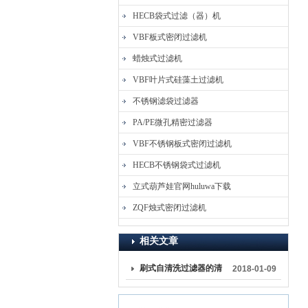
HECB袋式过滤（器）机
VBF板式密闭过滤机
蜡烛式过滤机
VBF叶片式硅藻土过滤机
不锈钢滤袋过滤器
PA/PE微孔精密过滤器
VBF不锈钢板式密闭过滤机
HECB不锈钢袋式过滤机
立式葫芦娃官网huluwa下载
ZQF烛式密闭过滤机
相关文章
刷式自清洗过滤器的清
2018-01-09
洗步骤过程