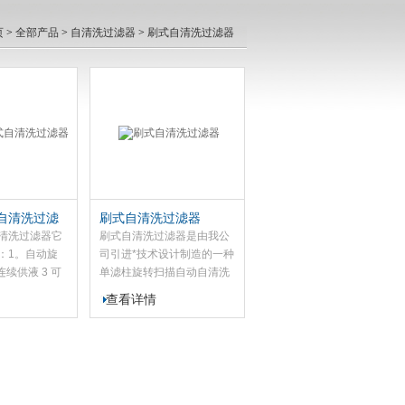
页
>
全部产品
>
自清洗过滤器
>
刷式自清洗过滤器
自清洗过滤
刷式自清洗过滤器
清洗过滤器它
刷式自清洗过滤器是由我公
：1。自动旋
司引进*技术设计制造的一种
 连续供液 3 可
单滤柱旋转扫描自动自清洗
低能耗 5 运行
排污过滤器，能有效可靠的
查看详情
反冲洗效果好
滤除工业循环水及其它液体
中的机械杂质。它具有以下
特点：$n1。自动旋
转反冲洗。2 连续供液 3 可
靠过滤 4 高效低能耗 5 运行
安全稳定 6 反冲洗效果好