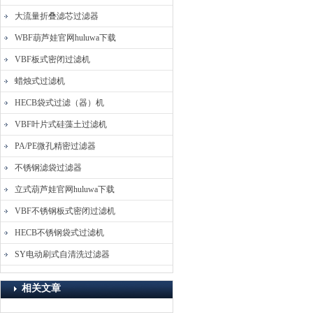
高效、节能、自动密闭过滤
大流量折叠滤芯过滤器
的澄清设备。它广泛应用于
化工、石油、食品、制药、
WBF葫芦娃官网huluwa下载
电子等行业。
VBF板式密闭过滤机
蜡烛式过滤机
HECB袋式过滤（器）机
VBF叶片式硅藻土过滤机
PA/PE微孔精密过滤器
不锈钢滤袋过滤器
立式葫芦娃官网huluwa下载
VBF不锈钢板式密闭过滤机
HECB不锈钢袋式过滤机
SY电动刷式自清洗过滤器
相关文章