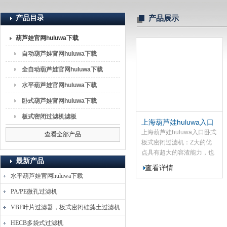
产品目录
产品展示
上海葫芦娃huluwa入口流体分离技术有限公司
葫芦娃官网huluwa下载
自动葫芦娃官网huluwa下载
全自动葫芦娃官网huluwa下载
水平葫芦娃官网huluwa下载
卧式葫芦娃官网huluwa下载
板式密闭过滤机滤板
上海葫芦娃huluwa入口
卧式板式密闭过滤机
上海葫芦娃huluwa入口卧式
查看全部产品
板式密闭过滤机：Z大的优
点具有超大的容渣能力，也
最新产品
就是在工艺中要求较长的开
查看详情
启时间，较大的容渣量时，
水平葫芦娃官网huluwa下载
WBF系列产品的过滤机打开
PA/PE微孔过滤机
方式和锁紧方式可以有多种
选择，液压开启，手动螺杆
VBF叶片过滤器，板式密闭硅藻土过滤机
铰动方式，但排渣是此设备
HECB多袋式过滤机
的Z大缺点。该过滤是一种